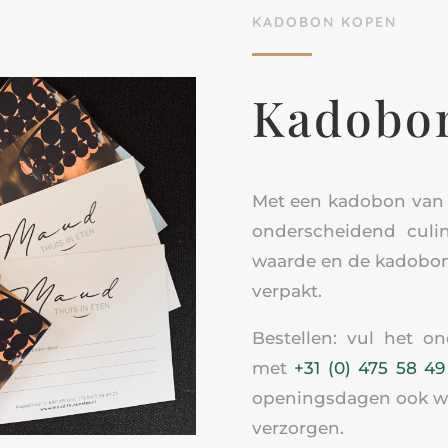
KADOBON KOPEN
Kadobo
Met een kadobon van 
onderscheidend culin
waarde en de kadobon 
verpakt.
Bestellen: vul het on
met
+31 (0) 475 58 49
openingsdagen ook w
verzorgen.