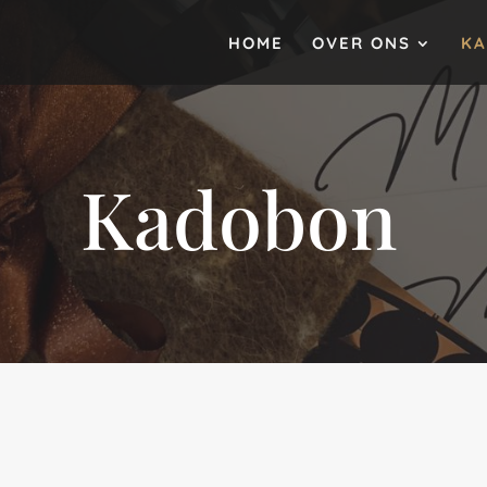
HOME
OVER ONS
K
Kadobon