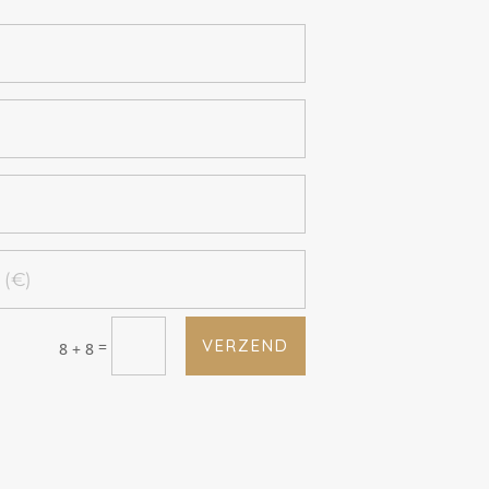
VERZEND
=
8 + 8