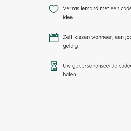

Verras iemand met een cadea
idee

Zelf kiezen wanneer, een ja
geldig

Uw gepersonaliseerde cadea
halen