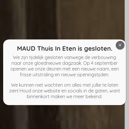
×
MAUD Thuis In Eten is gesloten.
We zijn tijdelijk gesloten vanwege de verbouwing
naar onze gloednieuwe dagzaak. Op 4 september
openen we onze deuren met een nieuwe naam, een
frisse uitstraling en nieuwe openingstijden.
We kunnen niet wachten om alles met jullie te laten
zien! Houd onze website en socials in de gaten, want
binnenkort maken we meer bekend.