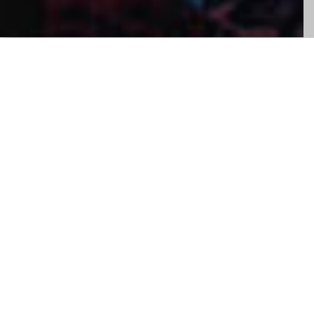
VAN HARTE
Welkom bij
MAUD
Welkom op de website van mijn
restaurant!